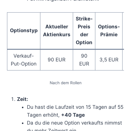
Strike-
Ve
Aktueller
Preis
Options-
Optionstyp
L
Aktienkurs
der
Prämie
Option
Verkauf-
90
90 EUR
3,5 EUR
Put-Option
EUR
Nach dem Rollen
Zeit:
Du hast die Laufzeit von 15 Tagen auf 55
Tagen erhöht,
+40 Tage
Da du die neue Option verkaufts nimmst
du mehr Zeitwert ein.