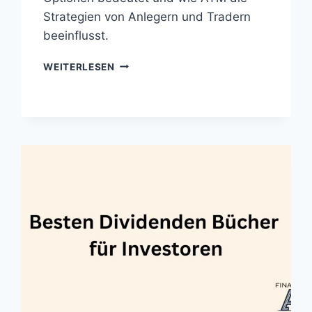
Strategien von Anlegern und Tradern
beeinflusst.
AT
WEITERLESEN
THE
MONEY
(AM
GELD)
OPTIONEN
–
DEFINITION
&
ERKLÄRUNG