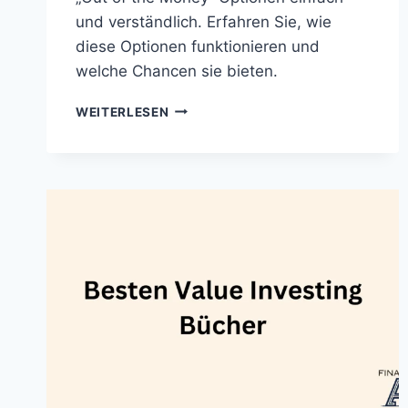
und verständlich. Erfahren Sie, wie
diese Optionen funktionieren und
welche Chancen sie bieten.
OUT
WEITERLESEN
OF
THE
MONEY
(AUS
DEM
GELD)
OPTIONEN
–
DEFINITION
&
ERKLÄRUNG